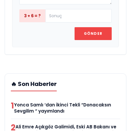
3 + 6 = ?
GÖNDER
🔥 Son Haberler
1
Yonca Samlı ‘dan İkinci Tekli “Donacaksın
Sevgilim “ yayımlandı
2
Ali Emre Açıkgöz Galimidi, Eski AB Bakanı ve