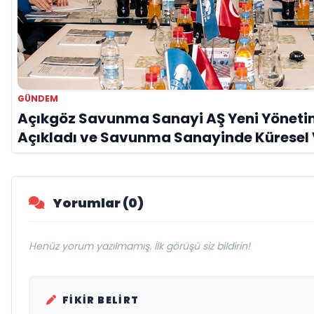
GÜNDEM
Açıkgöz Savunma Sanayi AŞ Yeni Yöneti
Açıkladı ve Savunma Sanayinde Küresel
Vurgusu
Yorumlar (0)
Henüz yorum yazılmamış. İlk görüşü siz bildirin!
FIKIR BELIRT