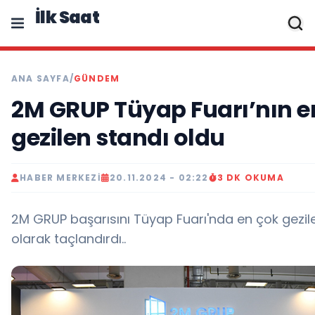
İlk Saat
ANA SAYFA
/
GÜNDEM
2M GRUP Tüyap Fuarı’nın e
gezilen standı oldu
HABER MERKEZI
20.11.2024 - 02:22
3 DK OKUMA
2M GRUP başarısını Tüyap Fuarı'nda en çok gezil
olarak taçlandırdı..