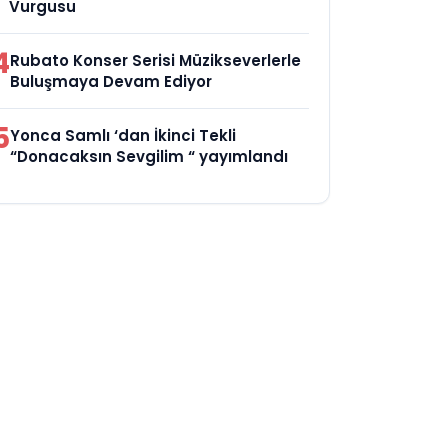
Vurgusu
4
Rubato Konser Serisi Müzikseverlerle
Buluşmaya Devam Ediyor
5
Yonca Samlı ‘dan İkinci Tekli
“Donacaksın Sevgilim “ yayımlandı