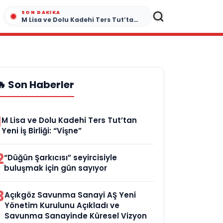
SON DAKIKA
M Lisa ve Dolu Kadehi Ters Tut’tan Yeni İş Birliği: “Vişne”
🔥 Son Haberler
1
M Lisa ve Dolu Kadehi Ters Tut’tan
Yeni İş Birliği: “Vişne”
2
“Düğün Şarkıcısı” seyircisiyle
buluşmak için gün sayıyor
3
Açıkgöz Savunma Sanayi AŞ Yeni
Yönetim Kurulunu Açıkladı ve
Savunma Sanayinde Küresel Vizyon