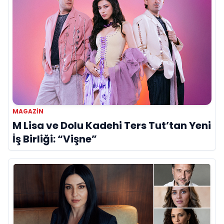
MAGAZIN
M Lisa ve Dolu Kadehi Ters Tut’tan Yeni
İş Birliği: “Vişne”