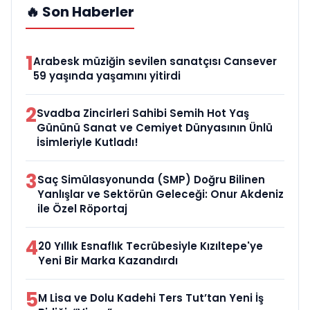
🔥 Son Haberler
1
Arabesk müziğin sevilen sanatçısı Cansever
59 yaşında yaşamını yitirdi
2
Svadba Zincirleri Sahibi Semih Hot Yaş
Gününü Sanat ve Cemiyet Dünyasının Ünlü
İsimleriyle Kutladı!
3
Saç Simülasyonunda (SMP) Doğru Bilinen
Yanlışlar ve Sektörün Geleceği: Onur Akdeniz
ile Özel Röportaj
4
20 Yıllık Esnaflık Tecrübesiyle Kızıltepe'ye
Yeni Bir Marka Kazandırdı
5
M Lisa ve Dolu Kadehi Ters Tut’tan Yeni İş