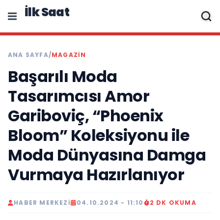
İlk Saat
ANA SAYFA
/
MAGAZIN
Başarılı Moda
Tasarımcısı Amor
Gariboviç, “Phoenix
Bloom” Koleksiyonu ile
Moda Dünyasına Damga
Vurmaya Hazırlanıyor
HABER MERKEZI
04.10.2024 - 11:10
2 DK OKUMA