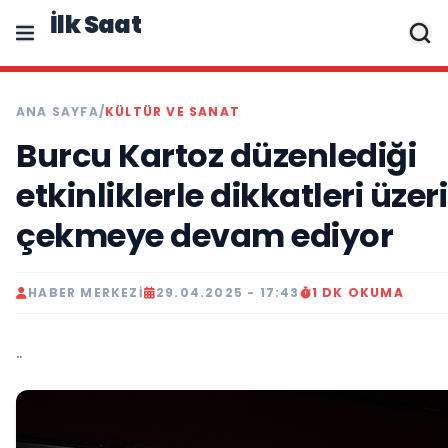
İlk Saat
ANA SAYFA
/
KÜLTÜR VE SANAT
Burcu Kartoz düzenlediği
etkinliklerle dikkatleri üzer
çekmeye devam ediyor
HABER MERKEZI
29.04.2025 - 17:43
1 DK OKUMA
..