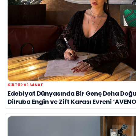
KÜLTÜR VE SANAT
Edebiyat Dünyasında Bir Genç Deha Doğu
Dilruba Engin ve Zift Karası Evreni ‘AVENO