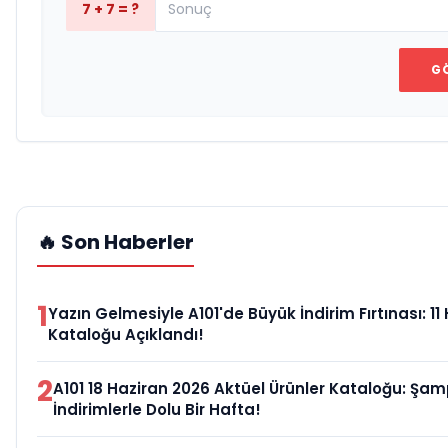
7 + 7 = ?
G
🔥 Son Haberler
1
Yazın Gelmesiyle A101'de Büyük İndirim Fırtınası: 11
Kataloğu Açıklandı!
2
A101 18 Haziran 2026 Aktüel Ürünler Kataloğu: Şa
İndirimlerle Dolu Bir Hafta!