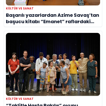
KÜLTÜR VE SANAT
Başarılı yazarlardan Azime Savaş’tan
başucu kitabı “Emanet” raflardaki
yerini aldı
KÜLTÜR VE SANAT
“Taklitle Hasta Bakılır” oyunu