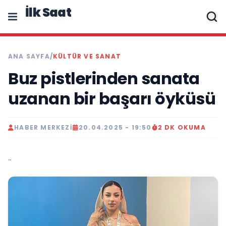
İlk Saat
ANA SAYFA
/
KÜLTÜR VE SANAT
Buz pistlerinden sanata
uzanan bir başarı öyküsü
HABER MERKEZI
20.04.2025 - 19:50
2 DK OKUMA
..