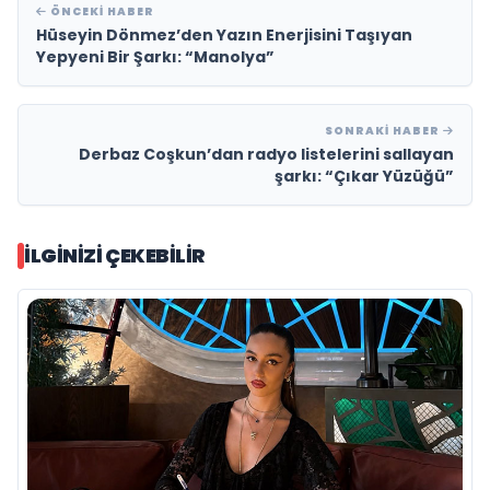
ÖNCEKI HABER
Hüseyin Dönmez’den Yazın Enerjisini Taşıyan
Yepyeni Bir Şarkı: “Manolya”
SONRAKI HABER
Derbaz Coşkun’dan radyo listelerini sallayan
şarkı: “Çıkar Yüzüğü”
İLGINIZI ÇEKEBILIR