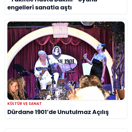
engelleri sanatla aştı
KÜLTÜR VE SANAT
Dürdane 1901’de Unutulmaz Açılış