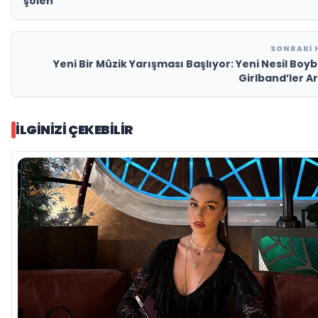
şölen
SONRAKI 
Yeni Bir Müzik Yarışması Başlıyor: Yeni Nesil Boy
Girlband’ler A
İLGINIZI ÇEKEBILIR