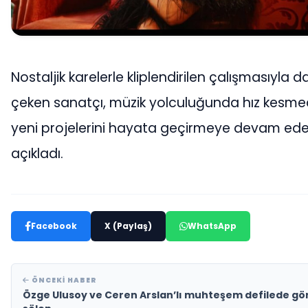
Nostaljik karelerle kliplendirilen çalışmasıyla d
çeken sanatçı, müzik yolculuğunda hız kesm
yeni projelerini hayata geçirmeye devam ede
açıkladı.
Facebook
X (Paylaş)
WhatsApp
ÖNCEKI HABER
Özge Ulusoy ve Ceren Arslan’lı muhteşem defilede gö