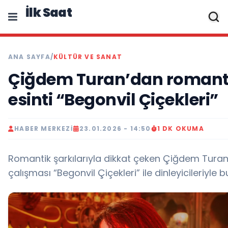
İlk Saat
ANA SAYFA
/
KÜLTÜR VE SANAT
Çiğdem Turan’dan romant
esinti “Begonvil Çiçekleri”
HABER MERKEZI
23.01.2026 - 14:50
1 DK OKUMA
Romantik şarkılarıyla dikkat çeken Çiğdem Turan
çalışması “Begonvil Çiçekleri” ile dinleyicileriyle b