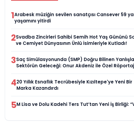
1
Arabesk müziğin sevilen sanatçısı Cansever 59 y
yaşamını yitirdi
2
Svadba Zincirleri Sahibi Semih Hot Yaş Gününü S
ve Cemiyet Dünyasının Ünlü İsimleriyle Kutladı!
3
Saç Simülasyonunda (SMP) Doğru Bilinen Yanlışla
Sektörün Geleceği: Onur Akdeniz ile Özel Röporta
4
20 Yıllık Esnaflık Tecrübesiyle Kızıltepe'ye Yeni Bir
Marka Kazandırdı
5
M Lisa ve Dolu Kadehi Ters Tut’tan Yeni İş Birliği: “