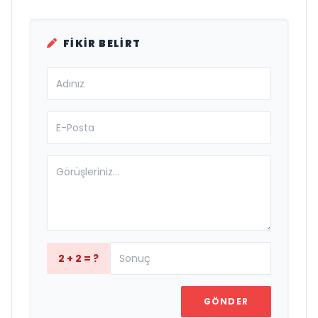
FIKIR BELIRT
2 + 2 = ?
GÖNDER