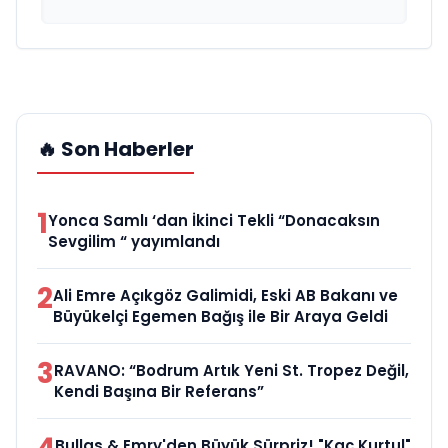
🔥 Son Haberler
1
Yonca Samlı ‘dan İkinci Tekli “Donacaksın
Sevgilim “ yayımlandı
2
Ali Emre Açıkgöz Galimidi, Eski AB Bakanı ve
Büyükelçi Egemen Bağış ile Bir Araya Geldi
3
RAVANO: “Bodrum Artık Yeni St. Tropez Değil,
Kendi Başına Bir Referans”
Bullas & Emry'den Büyük Sürpriz! "Kaç Kurtul"