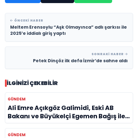
ÖNCEKI HABER
Meltem Erensoylu “Aşk Olmayınca” adlı şarkısı ile
2025’e iddialı giriş yaptı
SONRAKI HABER
Petek Dinçöz ilk defa İzmir’de sahne aldı
İLGINIZI ÇEKEBILIR
GÜNDEM
Ali Emre Açıkgöz Galimidi, Eski AB
Bakanı ve Büyükelçi Egemen Bağış ile
Bir Araya Geldi
GÜNDEM