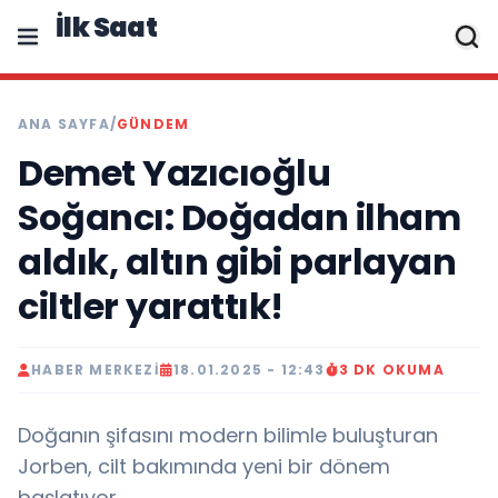
İlk Saat
ANA SAYFA
/
GÜNDEM
Demet Yazıcıoğlu
Soğancı: Doğadan ilham
aldık, altın gibi parlayan
ciltler yarattık!
HABER MERKEZI
18.01.2025 - 12:43
3 DK OKUMA
Doğanın şifasını modern bilimle buluşturan
Jorben, cilt bakımında yeni bir dönem
başlatıyor….