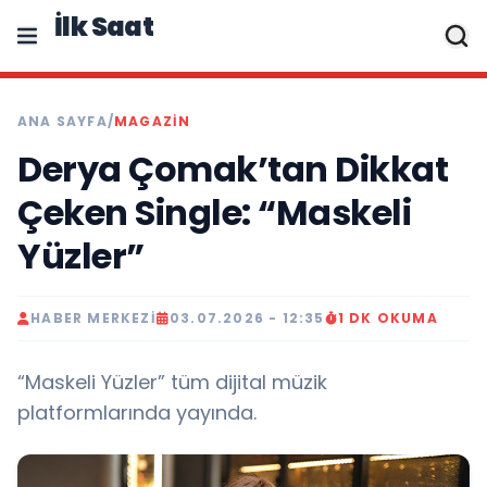
İlk Saat
ANA SAYFA
/
MAGAZIN
Derya Çomak’tan Dikkat
Çeken Single: “Maskeli
Yüzler”
HABER MERKEZI
03.07.2026 - 12:35
1 DK OKUMA
“Maskeli Yüzler” tüm dijital müzik
platformlarında yayında.