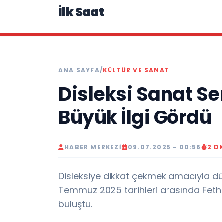
İlk Saat
ANA SAYFA
/
KÜLTÜR VE SANAT
Disleksi Sanat Se
Büyük İlgi Gördü
HABER MERKEZI
09.07.2025 - 00:56
2 D
Disleksiye dikkat çekmek amacıyla düz
Temmuz 2025 tarihleri arasında Fethi
buluştu.