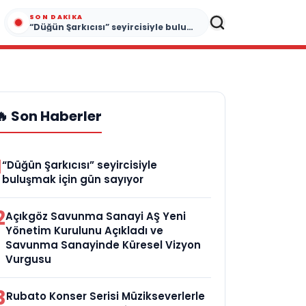
SON DAKIKA
“Düğün Şarkıcısı” seyircisiyle buluşmak için gün sayıyor
🔥 Son Haberler
1
“Düğün Şarkıcısı” seyircisiyle
buluşmak için gün sayıyor
2
Açıkgöz Savunma Sanayi AŞ Yeni
Yönetim Kurulunu Açıkladı ve
Savunma Sanayinde Küresel Vizyon
Vurgusu
3
Rubato Konser Serisi Müzikseverlerle