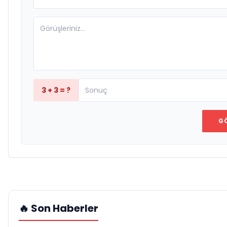
3 + 3 = ?
G
🔥 Son Haberler