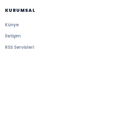
KURUMSAL
Künye
İletişim
RSS Servisleri
YASAL
Gizlilik Politikası
Kullanım Şartları
Çerez Politikası
© 2026 İlk Saat. Tüm hakları saklıdır.