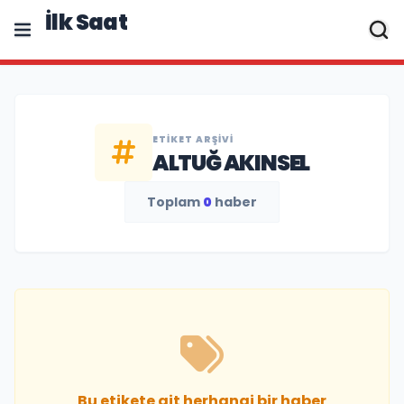
İlk Saat
ETIKET ARŞIVI
ALTUĞ AKINSEL
Toplam
0
haber
Bu etikete ait herhangi bir haber