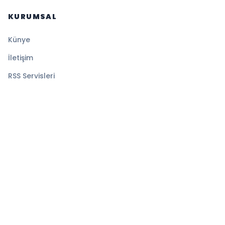
KURUMSAL
Künye
İletişim
RSS Servisleri
YASAL
Gizlilik Politikası
Kullanım Şartları
Çerez Politikası
© 2026 İlk Saat. Tüm hakları saklıdır.