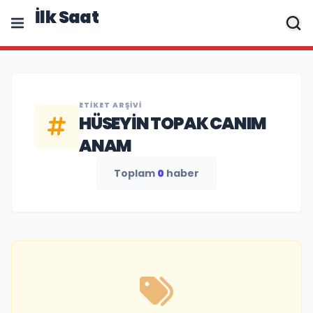
İlk Saat
ETIKET ARŞIVI
HÜSEYIN TOPAK CANIM
ANAM
Toplam
0
haber