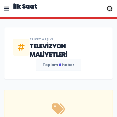
İlk Saat
ETIKET ARŞIVI
TELEVIZYON
MALIYETLERI
Toplam
0
haber