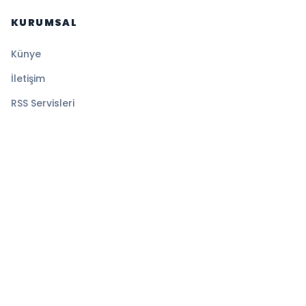
KURUMSAL
Künye
İletişim
RSS Servisleri
YASAL
Gizlilik Politikası
Kullanım Şartları
Çerez Politikası
© 2026 İlk Saat. Tüm hakları saklıdır.