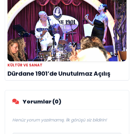
KÜLTÜR VE SANAT
Dürdane 1901’de Unutulmaz Açılış
Yorumlar (0)
Henüz yorum yazılmamış. İlk görüşü siz bildirin!