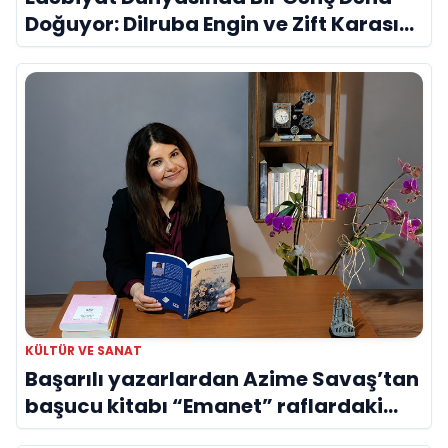
Doğuyor: Dilruba Engin ve Zift Karası
Evreni ‘AVENOİR’
KÜLTÜR VE SANAT
Başarılı yazarlardan Azime Savaş’tan
başucu kitabı “Emanet” raflardaki
yerini aldı