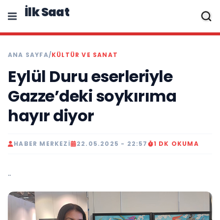
İlk Saat
ANA SAYFA
/
KÜLTÜR VE SANAT
Eylül Duru eserleriyle
Gazze’deki soykırıma
hayır diyor
HABER MERKEZI
22.05.2025 - 22:57
1 DK OKUMA
..