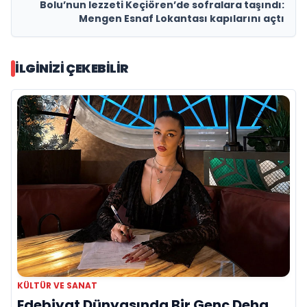
Bolu’nun lezzeti Keçiören’de sofralara taşındı:
Mengen Esnaf Lokantası kapılarını açtı
İLGINIZI ÇEKEBILIR
KÜLTÜR VE SANAT
Edebiyat Dünyasında Bir Genç Deha