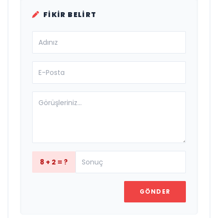
FIKIR BELIRT
8 + 2 = ?
GÖNDER