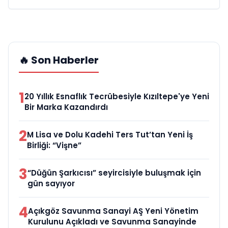
🔥 Son Haberler
1
20 Yıllık Esnaflık Tecrübesiyle Kızıltepe'ye Yeni
Bir Marka Kazandırdı
2
M Lisa ve Dolu Kadehi Ters Tut’tan Yeni İş
Birliği: “Vişne”
3
“Düğün Şarkıcısı” seyircisiyle buluşmak için
gün sayıyor
4
Açıkgöz Savunma Sanayi AŞ Yeni Yönetim
Kurulunu Açıkladı ve Savunma Sanayinde