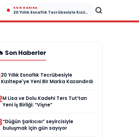
SON DAKIKA
20 Yıllık Esnaflık Tecrübesiyle Kızıltepe'ye Yeni Bir Marka Kazandırdı
🔥 Son Haberler
1
20 Yıllık Esnaflık Tecrübesiyle
Kızıltepe'ye Yeni Bir Marka Kazandırdı
2
M Lisa ve Dolu Kadehi Ters Tut’tan
Yeni İş Birliği: “Vişne”
3
“Düğün Şarkıcısı” seyircisiyle
buluşmak için gün sayıyor