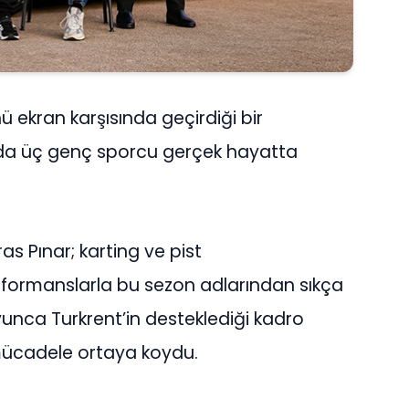
ekran karşısında geçirdiği bir
da üç genç sporcu gerçek hayatta
s Pınar; karting ve pist
rformanslarla bu sezon adlarından sıkça
yunca Turkrent’in desteklediği kadro
 mücadele ortaya koydu.