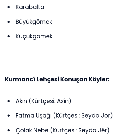
Karabalta
Büyükgömek
Küçükgömek
Kurmancî Lehçesi Konuşan Köyler:
Akın (Kürtçesi: Axîn)
Fatma Uşağı (Kürtçesi: Seydo Jor)
Çolak Nebe (Kürtçesi: Seydo Jêr)