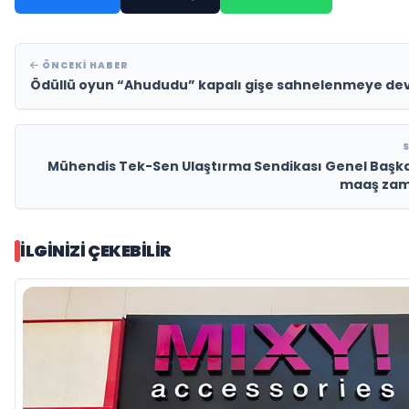
ÖNCEKI HABER
Ödüllü oyun “Ahududu” kapalı gişe sahnelenmeye de
Mühendis Tek-Sen Ulaştırma Sendikası Genel Başk
maaş zam
İLGINIZI ÇEKEBILIR