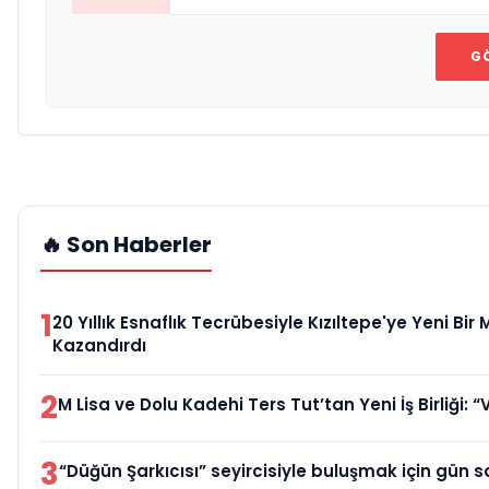
G
🔥 Son Haberler
1
20 Yıllık Esnaflık Tecrübesiyle Kızıltepe'ye Yeni Bir
Kazandırdı
2
M Lisa ve Dolu Kadehi Ters Tut’tan Yeni İş Birliği: “
3
“Düğün Şarkıcısı” seyircisiyle buluşmak için gün s