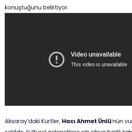
konuştuğunu belirtiyor.
Aksaray’daki Kürtler,
Hacı Ahmet Ünlü
‘nün vu