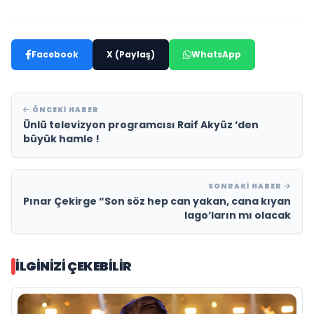
Facebook
X (Paylaş)
WhatsApp
ÖNCEKI HABER
Ünlü televizyon programcısı Raif Akyüz ‘den
büyük hamle !
SONRAKI HABER
Pınar Çekirge “Son söz hep can yakan, cana kıyan
Iago’ların mı olacak
İLGINIZI ÇEKEBILIR