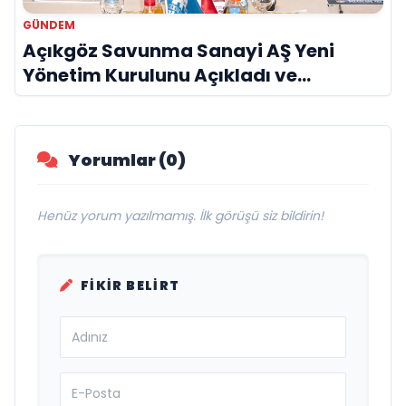
GÜNDEM
Açıkgöz Savunma Sanayi AŞ Yeni
Yönetim Kurulunu Açıkladı ve
Savunma Sanayinde Küresel Vizyon
Vurgusu
Yorumlar (0)
Henüz yorum yazılmamış. İlk görüşü siz bildirin!
FIKIR BELIRT