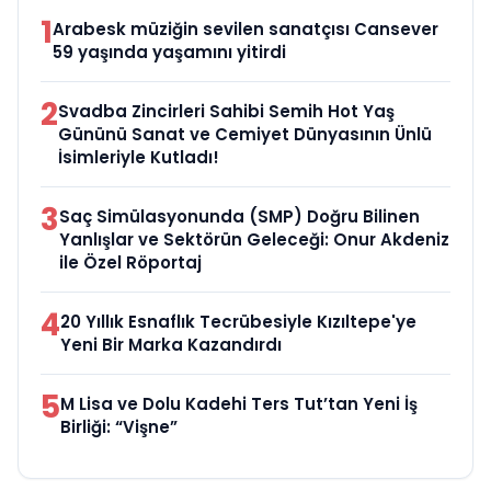
1
Arabesk müziğin sevilen sanatçısı Cansever
59 yaşında yaşamını yitirdi
2
Svadba Zincirleri Sahibi Semih Hot Yaş
Gününü Sanat ve Cemiyet Dünyasının Ünlü
İsimleriyle Kutladı!
3
Saç Simülasyonunda (SMP) Doğru Bilinen
Yanlışlar ve Sektörün Geleceği: Onur Akdeniz
ile Özel Röportaj
4
20 Yıllık Esnaflık Tecrübesiyle Kızıltepe'ye
Yeni Bir Marka Kazandırdı
5
M Lisa ve Dolu Kadehi Ters Tut’tan Yeni İş
Birliği: “Vişne”