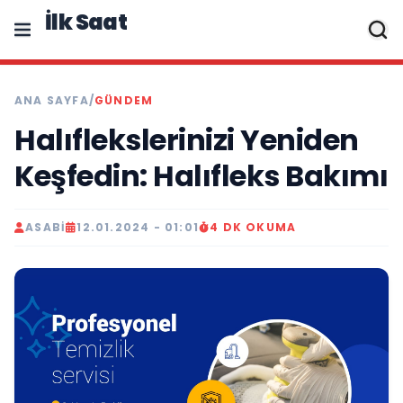
İlk Saat
ANA SAYFA
/
GÜNDEM
Halıflekslerinizi Yeniden
Keşfedin: Halıfleks Bakımı
ASABI
12.01.2024 - 01:01
4 DK OKUMA