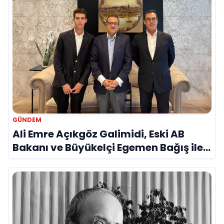
GÜNDEM
Ali Emre Açıkgöz Galimidi, Eski AB
Bakanı ve Büyükelçi Egemen Bağış ile
Bir Araya Geldi