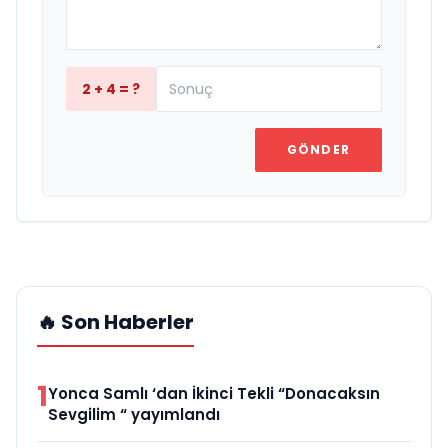
2 + 4 = ?
GÖNDER
🔥 Son Haberler
1
Yonca Samlı ‘dan İkinci Tekli “Donacaksın
Sevgilim “ yayımlandı