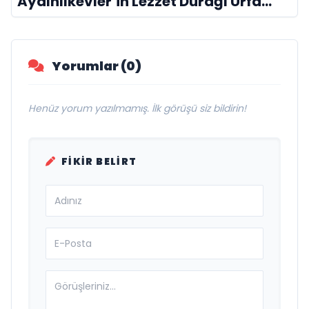
Aydınlıkevler’in Lezzet Durağı Urfa
Damak
Yorumlar (0)
Henüz yorum yazılmamış. İlk görüşü siz bildirin!
FIKIR BELIRT