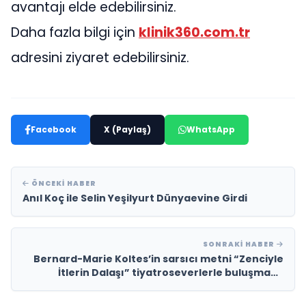
avantajı elde edebilirsiniz.
Daha fazla bilgi için
klinik360.com.tr
adresini ziyaret edebilirsiniz.
Facebook
X (Paylaş)
WhatsApp
ÖNCEKI HABER
Anıl Koç ile Selin Yeşilyurt Dünyaevine Girdi
SONRAKI HABER
Bernard-Marie Koltes’in sarsıcı metni “Zenciyle
İtlerin Dalaşı” tiyatroseverlerle buluşmaya
devam ediyor