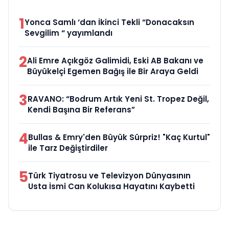
1
Yonca Samlı ‘dan İkinci Tekli “Donacaksın
Sevgilim “ yayımlandı
2
Ali Emre Açıkgöz Galimidi, Eski AB Bakanı ve
Büyükelçi Egemen Bağış ile Bir Araya Geldi
3
RAVANO: “Bodrum Artık Yeni St. Tropez Değil,
Kendi Başına Bir Referans”
4
Bullas & Emry'den Büyük Sürpriz! "Kaç Kurtul"
ile Tarz Değiştirdiler
5
Türk Tiyatrosu ve Televizyon Dünyasının
Usta İsmi Can Kolukısa Hayatını Kaybetti