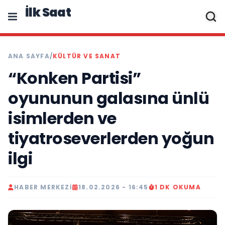
İlk Saat
ANA SAYFA
/
KÜLTÜR VE SANAT
“Konken Partisi”
oyununun galasına ünlü
isimlerden ve
tiyatroseverlerden yoğun
ilgi
HABER MERKEZI
18.02.2026 - 16:45
1 DK OKUMA