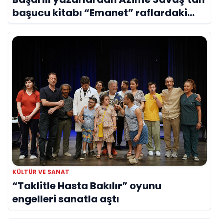
başucu kitabı “Emanet” raflardaki
yerini aldı
KÜLTÜR VE SANAT
“Taklitle Hasta Bakılır” oyunu
engelleri sanatla aştı