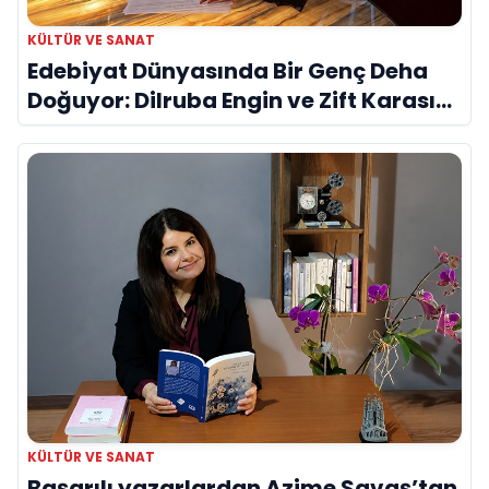
KÜLTÜR VE SANAT
Edebiyat Dünyasında Bir Genç Deha
Doğuyor: Dilruba Engin ve Zift Karası
Evreni ‘AVENOİR’
KÜLTÜR VE SANAT
Başarılı yazarlardan Azime Savaş’tan