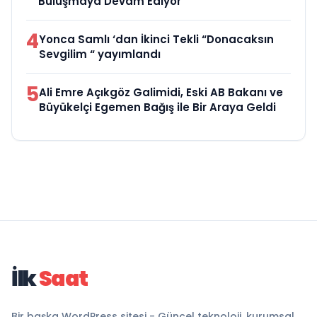
Buluşmaya Devam Ediyor
4
Yonca Samlı ‘dan İkinci Tekli “Donacaksın
Sevgilim “ yayımlandı
5
Ali Emre Açıkgöz Galimidi, Eski AB Bakanı ve
Büyükelçi Egemen Bağış ile Bir Araya Geldi
İlk
Saat
Bir başka WordPress sitesi - Güncel teknoloji, kurumsal