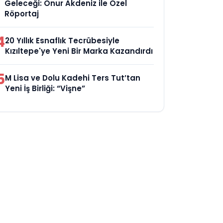
Geleceği: Onur Akdeniz ile Özel
Röportaj
4
20 Yıllık Esnaflık Tecrübesiyle
Kızıltepe'ye Yeni Bir Marka Kazandırdı
5
M Lisa ve Dolu Kadehi Ters Tut’tan
Yeni İş Birliği: “Vişne”