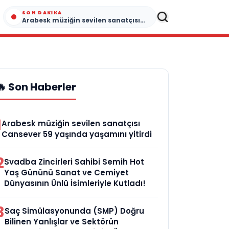
SON DAKIKA
Arabesk müziğin sevilen sanatçısı Cansever 59 yaşında yaşamını yitirdi
🔥 Son Haberler
1
Arabesk müziğin sevilen sanatçısı
Cansever 59 yaşında yaşamını yitirdi
2
Svadba Zincirleri Sahibi Semih Hot
Yaş Gününü Sanat ve Cemiyet
Dünyasının Ünlü İsimleriyle Kutladı!
3
Saç Simülasyonunda (SMP) Doğru
Bilinen Yanlışlar ve Sektörün