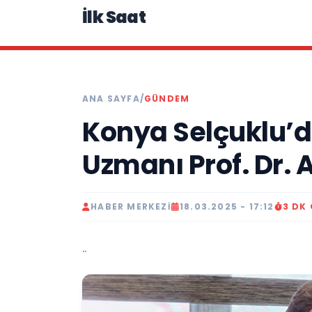
İlk Saat
ANA SAYFA
/
GÜNDEM
Konya Selçuklu’d
Uzmanı Prof. Dr.
HABER MERKEZI
18.03.2025 - 17:12
3 DK
..