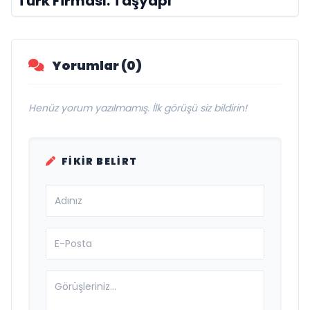
Türk Firması: Taşyapı
Yorumlar (0)
Henüz yorum yazılmamış. İlk görüşü siz bildirin!
FIKIR BELIRT