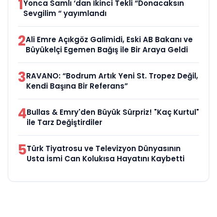
1
Yonca Samlı ‘dan İkinci Tekli “Donacaksın
Sevgilim “ yayımlandı
2
Ali Emre Açıkgöz Galimidi, Eski AB Bakanı ve
Büyükelçi Egemen Bağış ile Bir Araya Geldi
3
RAVANO: “Bodrum Artık Yeni St. Tropez Değil,
Kendi Başına Bir Referans”
4
Bullas & Emry'den Büyük Sürpriz! "Kaç Kurtul"
ile Tarz Değiştirdiler
5
Türk Tiyatrosu ve Televizyon Dünyasının
Usta İsmi Can Kolukısa Hayatını Kaybetti