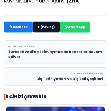
Kaynak: Zirve Haber Ajansı [
ZHA
]
Facebook
X (Paylaş)
WhatsApp
ÖNCEKI HABER
Turkcell Vadi’de Ekim ayında da konserler devam
ediyor
SONRAKI HABER
Diş Teli Fiyatları ve Diş Teli Çeşitleri
İLGINIZI ÇEKEBILIR