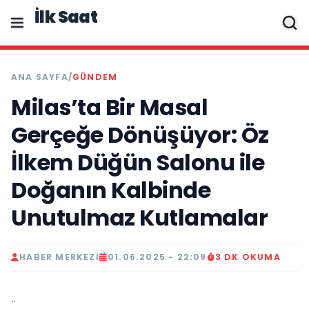
İlk Saat
ANA SAYFA
/
GÜNDEM
Milas’ta Bir Masal
Gerçeğe Dönüşüyor: Öz
İlkem Düğün Salonu ile
Doğanın Kalbinde
Unutulmaz Kutlamalar
HABER MERKEZI
01.06.2025 - 22:09
3 DK OKUMA
..