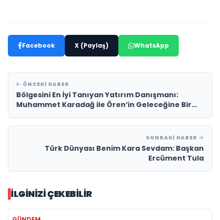
Facebook
X (Paylaş)
WhatsApp
ÖNCEKI HABER
Bölgesini En İyi Tanıyan Yatırım Danışmanı:
Muhammet Karadağ ile Ören’in Geleceğine Bir
Bakış, ERAY GAYRİMENKUL
SONRAKI HABER
Türk Dünyası Benim Kara Sevdam: Başkan
Ercüment Tula
İLGINIZI ÇEKEBILIR
GÜNDEM