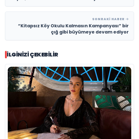
Tatlının Kalbi Artık Trakya’da Atıyor!
SONRAKI HABER
“Kitapsız Köy Okulu Kalmasın Kampanyası” bir
çığ gibi büyümeye devam ediyor
İLGINIZI ÇEKEBILIR