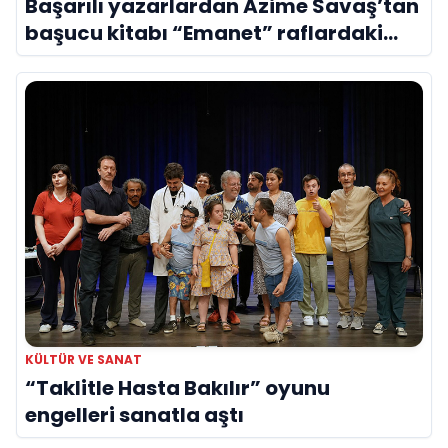
Başarılı yazarlardan Azime Savaş’tan
başucu kitabı “Emanet” raflardaki
yerini aldı
KÜLTÜR VE SANAT
“Taklitle Hasta Bakılır” oyunu
engelleri sanatla aştı