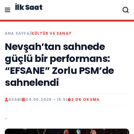
İlk Saat
ANA SAYFA
/
KÜLTÜR VE SANAT
Nevşah’tan sahnede
güçlü bir performans:
“EFSANE” Zorlu PSM’de
sahnelendi
ASABI
04.05.2025 - 15:51
2 DK OKUMA
..