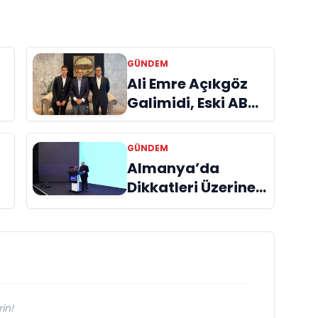
GÜNDEM
a
Ali Emre Açıkgöz
Galimidi, Eski AB
Bakanı ve
Büyükelçi Egemen
GÜNDEM
Bağış ile Bir Araya
Almanya’da
l
Geldi
Dikkatleri Üzerine
Çeken Türk
Firması: Taşyapı
in!