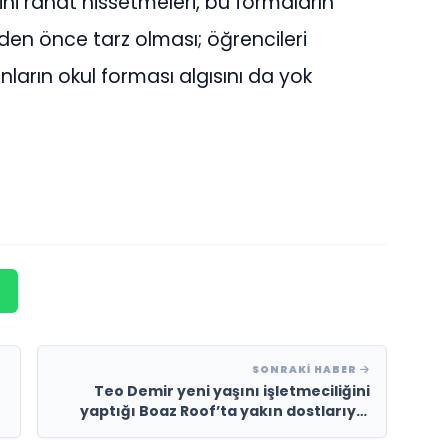
ini rahat hissetmeleri, bu formaların
n önce tarz olması; öğrencileri
nların okul forması algısını da yok
SONRAKI HABER
Teo Demir yeni yaşını işletmeciliğini
yaptığı Boaz Roof’ta yakın dostlarıyla
kutladı