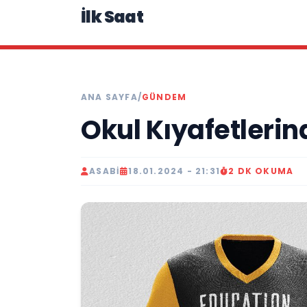
İlk Saat
ANA SAYFA
/
GÜNDEM
Okul Kıyafetleri
ASABI
18.01.2024 - 21:31
2 DK OKUMA