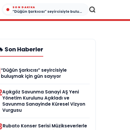
SON DAKIKA
“Düğün Şarkıcısı” seyircisiyle buluşmak için gün sayıyor
🔥 Son Haberler
1
“Düğün Şarkıcısı” seyircisiyle
buluşmak için gün sayıyor
2
Açıkgöz Savunma Sanayi AŞ Yeni
Yönetim Kurulunu Açıkladı ve
Savunma Sanayinde Küresel Vizyon
Vurgusu
3
Rubato Konser Serisi Müzikseverlerle