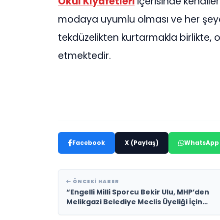
Okul Kıyafetleri
içerisinde kendiler
modaya uyumlu olması ve her şeyde
tekdüzelikten kurtarmakla birlikte, o
etmektedir.
Facebook
X (Paylaş)
WhatsApp
ÖNCEKI HABER
“Engelli Milli Sporcu Bekir Ulu, MHP’den
Melikgazi Belediye Meclis Üyeliği İçin
Aday Adayı Oldu”