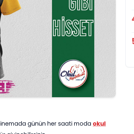
, sinemada günün her saati moda
okul