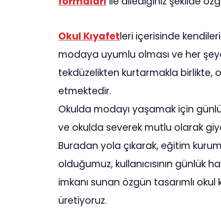
formaları
ile dilediğiniz şekilde özgü
Okul Kıyafet
leri içerisinde kendile
modaya uyumlu olması ve her şeyde
tekdüzelikten kurtarmakla birlikte, o
etmektedir.
Okulda modayı yaşamak için günlük k
ve okulda severek mutlu olarak giy
Buradan yola çıkarak, eğitim kurum
olduğumuz, kullanıcısının günlük h
imkanı sunan özgün tasarımlı okul k
üretiyoruz.