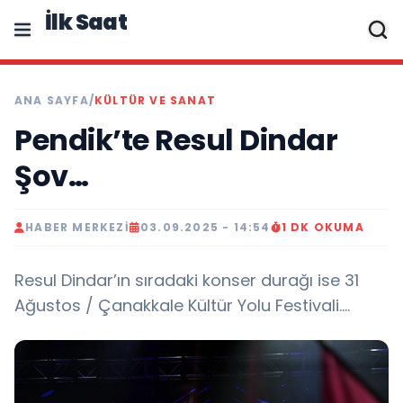
İlk Saat
ANA SAYFA
/
KÜLTÜR VE SANAT
Pendik’te Resul Dindar
Şov…
HABER MERKEZI
03.09.2025 - 14:54
1 DK OKUMA
Resul Dindar’ın sıradaki konser durağı ise 31
Ağustos / Çanakkale Kültür Yolu Festivali….