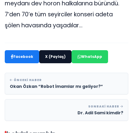
meydanı dev horon halkalarına büründü.
7’den 70’e tüm seyirciler konseri adeta
şölen havasında yaşadılar…
Facebook
X (Paylaş)
WhatsApp
ÖNCEKI HABER
Okan Özkan “Robot İmamlar mı geliyor?”
SONRAKI HABER
Dr. Adil Sami kimdir?