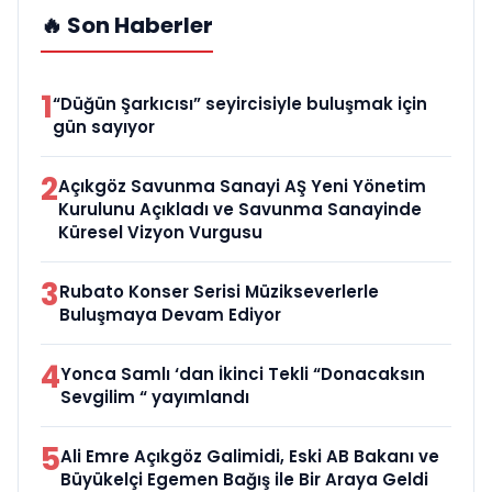
🔥 Son Haberler
1
“Düğün Şarkıcısı” seyircisiyle buluşmak için
gün sayıyor
2
Açıkgöz Savunma Sanayi AŞ Yeni Yönetim
Kurulunu Açıkladı ve Savunma Sanayinde
Küresel Vizyon Vurgusu
3
Rubato Konser Serisi Müzikseverlerle
Buluşmaya Devam Ediyor
4
Yonca Samlı ‘dan İkinci Tekli “Donacaksın
Sevgilim “ yayımlandı
5
Ali Emre Açıkgöz Galimidi, Eski AB Bakanı ve
Büyükelçi Egemen Bağış ile Bir Araya Geldi