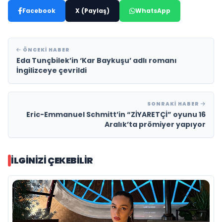
Facebook
X (Paylaş)
WhatsApp
ÖNCEKI HABER
Eda Tunçbilek’in ‘Kar Baykuşu’ adlı romanı
İngilizceye çevrildi
SONRAKI HABER
Eric-Emmanuel Schmitt’in “ZİYARETÇİ” oyunu 16
Aralık’ta prömiyer yapıyor
İLGINIZI ÇEKEBILIR