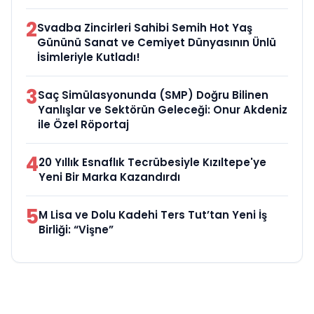
2
Svadba Zincirleri Sahibi Semih Hot Yaş
Gününü Sanat ve Cemiyet Dünyasının Ünlü
İsimleriyle Kutladı!
3
Saç Simülasyonunda (SMP) Doğru Bilinen
Yanlışlar ve Sektörün Geleceği: Onur Akdeniz
ile Özel Röportaj
4
20 Yıllık Esnaflık Tecrübesiyle Kızıltepe'ye
Yeni Bir Marka Kazandırdı
5
M Lisa ve Dolu Kadehi Ters Tut’tan Yeni İş
Birliği: “Vişne”