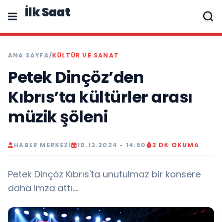
İlk Saat
ANA SAYFA
/
KÜLTÜR VE SANAT
Petek Dinçöz’den
Kıbrıs’ta kültürler arası
müzik şöleni
HABER MERKEZI
10.12.2024 - 14:50
2 DK OKUMA
Petek Dinçöz Kıbrıs'ta unutulmaz bir konsere
daha imza attı....