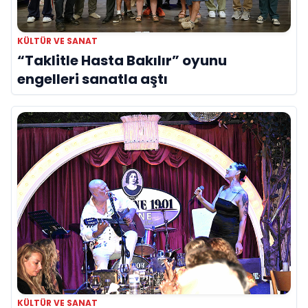
KÜLTÜR VE SANAT
“Taklitle Hasta Bakılır” oyunu
engelleri sanatla aştı
KÜLTÜR VE SANAT