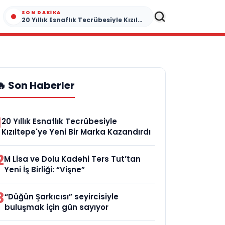
SON DAKIKA
20 Yıllık Esnaflık Tecrübesiyle Kızıltepe'ye Yeni Bir Marka Kazandırdı
🔥 Son Haberler
1
20 Yıllık Esnaflık Tecrübesiyle
Kızıltepe'ye Yeni Bir Marka Kazandırdı
2
M Lisa ve Dolu Kadehi Ters Tut’tan
Yeni İş Birliği: “Vişne”
3
“Düğün Şarkıcısı” seyircisiyle
buluşmak için gün sayıyor