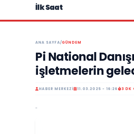
İlk Saat
ANA SAYFA
/
GÜNDEM
Pi National Danış
işletmelerin gele
HABER MERKEZI
11.03.2025 - 16:26
3 DK
..