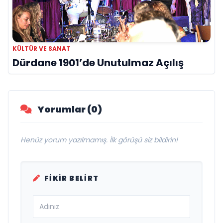
KÜLTÜR VE SANAT
Dürdane 1901’de Unutulmaz Açılış
Yorumlar (0)
Henüz yorum yazılmamış. İlk görüşü siz bildirin!
FIKIR BELIRT