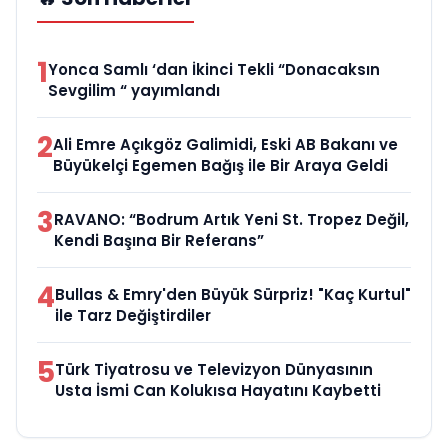
1
Yonca Samlı ‘dan İkinci Tekli “Donacaksın
Sevgilim “ yayımlandı
2
Ali Emre Açıkgöz Galimidi, Eski AB Bakanı ve
Büyükelçi Egemen Bağış ile Bir Araya Geldi
3
RAVANO: “Bodrum Artık Yeni St. Tropez Değil,
Kendi Başına Bir Referans”
4
Bullas & Emry'den Büyük Sürpriz! "Kaç Kurtul"
ile Tarz Değiştirdiler
5
Türk Tiyatrosu ve Televizyon Dünyasının
Usta İsmi Can Kolukısa Hayatını Kaybetti