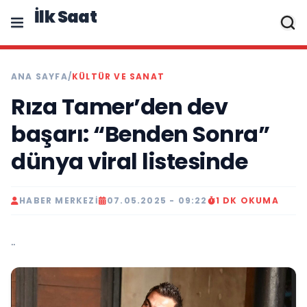
İlk Saat
ANA SAYFA
/
KÜLTÜR VE SANAT
Rıza Tamer’den dev
başarı: “Benden Sonra”
dünya viral listesinde
HABER MERKEZI
07.05.2025 - 09:22
1 DK OKUMA
..