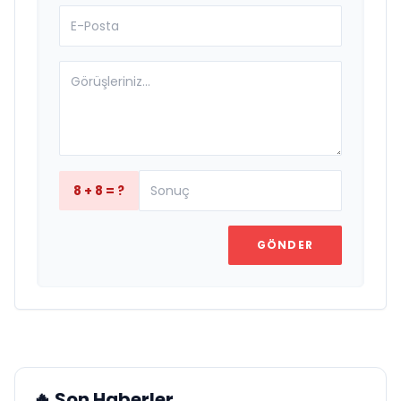
8 + 8 = ?
GÖNDER
🔥 Son Haberler