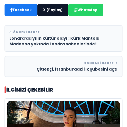
Facebook
X (Paylaş)
WhatsApp
ÖNCEKI HABER
Londra’da yılın kültür olayı : Kürk Mantolu
Madonna yakında Londra sahnelerinde!
SONRAKI HABER
Çitlekçi, İstanbul’daki ilk şubesini açtı
İLGINIZI ÇEKEBILIR