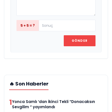
5 + 5 = ?
GÖNDER
🔥 Son Haberler
1
Yonca Samlı ‘dan İkinci Tekli “Donacaksın
Sevgilim “ yayımlandı