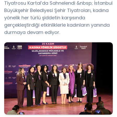
Tiyatrosu Kartal’da Sahnelendi &nbsp; İstanbul
Büyükşehir Belediyesi Şehir Tiyatroları, kadına
yönelik her türlü şiddetin karşısında
gerçekleştirdiği etkinliklerle kadınların yanında
durmaya devam ediyor.