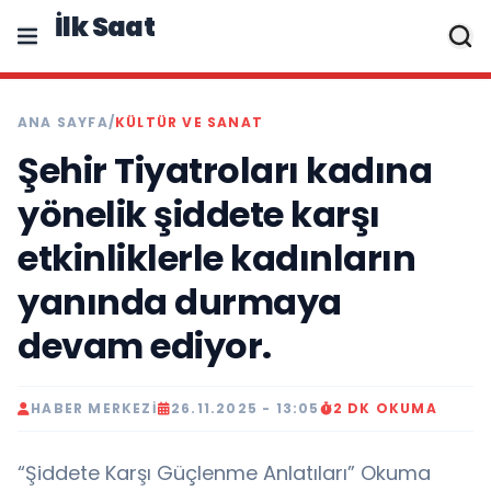
İlk Saat
ANA SAYFA
/
KÜLTÜR VE SANAT
Şehir Tiyatroları kadına
yönelik şiddete karşı
etkinliklerle kadınların
yanında durmaya
devam ediyor.
HABER MERKEZI
26.11.2025 - 13:05
2 DK OKUMA
“Şiddete Karşı Güçlenme Anlatıları” Okuma