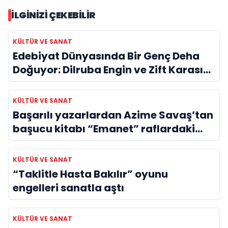
İLGINIZI ÇEKEBILIR
KÜLTÜR VE SANAT
Edebiyat Dünyasında Bir Genç Deha
Doğuyor: Dilruba Engin ve Zift Karası
Evreni ‘AVENOİR’
KÜLTÜR VE SANAT
Başarılı yazarlardan Azime Savaş’tan
başucu kitabı “Emanet” raflardaki
yerini aldı
KÜLTÜR VE SANAT
“Taklitle Hasta Bakılır” oyunu
engelleri sanatla aştı
KÜLTÜR VE SANAT