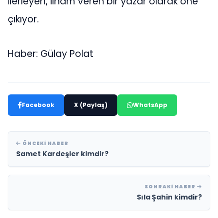
ilerleyen, ilham veren bir yazar olarak öne
çıkıyor.
Haber: Gülay Polat
Facebook
X (Paylaş)
WhatsApp
ÖNCEKI HABER
Samet Kardeşler kimdir?
SONRAKI HABER
Sıla Şahin kimdir?