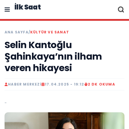
İlk Saat
ANA SAYFA
/
KÜLTÜR VE SANAT
Selin Kantoğlu
Şahinkaya’nın ilham
veren hikayesi
HABER MERKEZI
17.04.2025 - 19:12
2 DK OKUMA
..