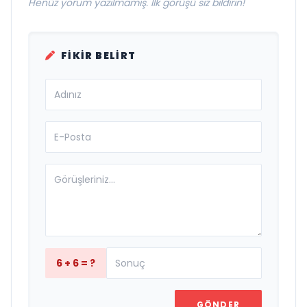
Henüz yorum yazılmamış. İlk görüşü siz bildirin!
FIKIR BELIRT
6 + 6 = ?
GÖNDER