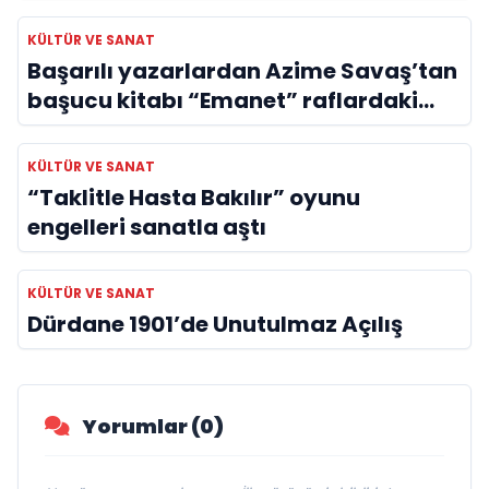
Evreni ‘AVENOİR’
KÜLTÜR VE SANAT
Başarılı yazarlardan Azime Savaş’tan
başucu kitabı “Emanet” raflardaki
yerini aldı
KÜLTÜR VE SANAT
“Taklitle Hasta Bakılır” oyunu
engelleri sanatla aştı
KÜLTÜR VE SANAT
Dürdane 1901’de Unutulmaz Açılış
Yorumlar (0)