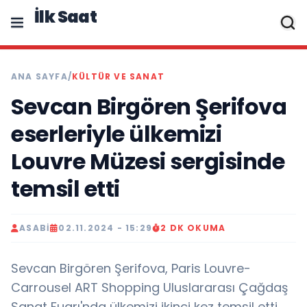
İlk Saat
ANA SAYFA
/
KÜLTÜR VE SANAT
Sevcan Birgören Şerifova
eserleriyle ülkemizi
Louvre Müzesi sergisinde
temsil etti
ASABI
02.11.2024 - 15:29
2 DK OKUMA
Sevcan Birgören Şerifova, Paris Louvre-
Carrousel ART Shopping Uluslararası Çağdaş
Sanat Fuarı'nda ülkemizi ikinci kez temsil etti..