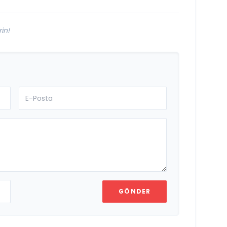
in!
GÖNDER