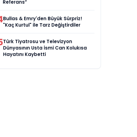
Referans”
4
Bullas & Emry'den Büyük Sürpriz!
"Kaç Kurtul" ile Tarz Değiştirdiler
5
Türk Tiyatrosu ve Televizyon
Dünyasının Usta İsmi Can Kolukısa
Hayatını Kaybetti