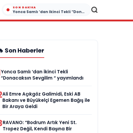
SON DAKIKA
Yonca Samlı ‘dan İkinci Tekli “Donacaksın Sevgilim “ yayımlandı
🔥 Son Haberler
1
Yonca Samlı ‘dan İkinci Tekli
“Donacaksın Sevgilim “ yayımlandı
2
Ali Emre Açıkgöz Galimidi, Eski AB
Bakanı ve Büyükelçi Egemen Bağış ile
Bir Araya Geldi
3
RAVANO: “Bodrum Artık Yeni St.
Tropez Değil, Kendi Başına Bir