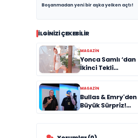
Boşanmadan yeni bir aşka yelken açtı!
İLGINIZI ÇEKEBILIR
MAGAZIN
Yonca Samlı ‘dan
İkinci Tekli
“Donacaksın
Sevgilim “
MAGAZIN
yayımlandı
Bullas & Emry'den
Büyük Sürpriz!
"Kaç Kurtul" ile
Tarz Değiştirdiler
Yorumlar (0)