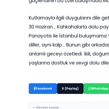
güçlendiren bu özel buluşmada Mari
Kutlamayla ilgili duygularını dile g
30 Haziran… Kahkahalarla dolu payl
Panayotis ile İstanbul buluşmamız 
diller, aynı kalp… Bunun gibi arkadaş
anlamlı geceyi özetledi. İkili, doğu
yaşlarına dostluk ve sevgi dolu dilek
Facebook
X (Paylaş)
WhatsApp
ÖNCEKI HABER