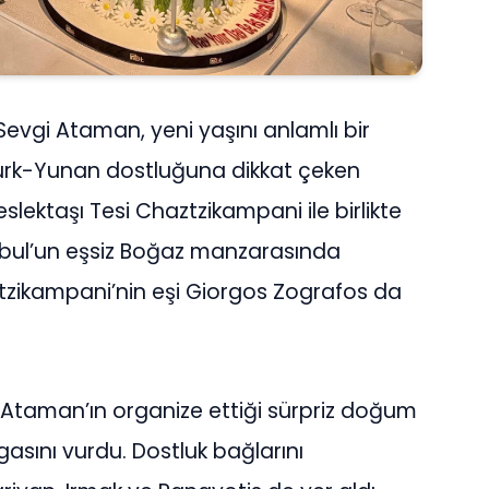
vgi Ataman, yeni yaşını anlamlı bir
Türk-Yunan dostluğuna dikkat çeken
taşı Tesi Chaztzikampani ile birlikte
anbul’un eşsiz Boğaz manzarasında
tzikampani’nin eşi Giorgos Zografos da
 Ataman’ın organize ettiği sürpriz doğum
sını vurdu. Dostluk bağlarını