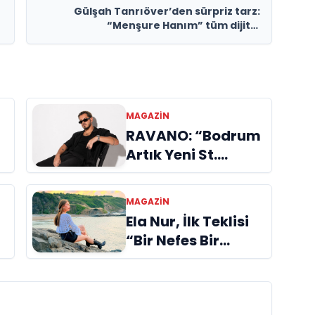
Gülşah Tanrıöver’den sürpriz tarz:
“Menşure Hanım” tüm dijital
platformlarda!
MAGAZIN
RAVANO: “Bodrum
Artık Yeni St.
Tropez Değil, Kendi
Başına Bir
MAGAZIN
Referans”
Ela Nur, İlk Teklisi
“Bir Nefes Bir
Gölge” ile Müzik
Yolculuğuna
Başladı