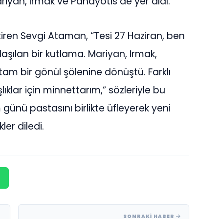
yan, Irmak ve Panayotis de yer aldı.
etiren Sevgi Ataman, “Tesi 27 Haziran, ben
aşılan bir kutlama. Mariyan, Irmak,
tam bir gönül şölenine dönüştü. Farklı
lıklar için minnettarım,” sözleriyle bu
m günü pastasını birlikte üfleyerek yeni
ler diledi.
SONRAKI HABER