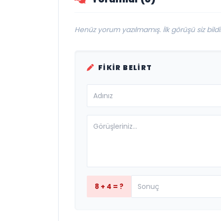
Henüz yorum yazılmamış. İlk görüşü siz bildir
FIKIR BELIRT
8 + 4 = ?