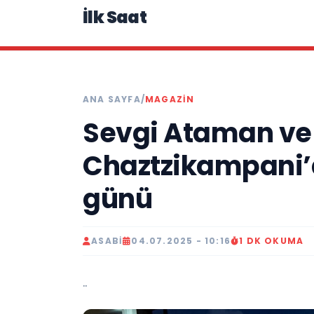
İlk Saat
ANA SAYFA
/
MAGAZIN
Sevgi Ataman ve
Chaztzikampani’
günü
ASABI
04.07.2025 - 10:16
1 DK OKUMA
..