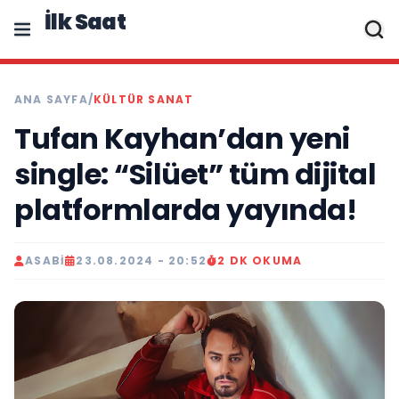
İlk Saat
ANA SAYFA
/
KÜLTÜR SANAT
Tufan Kayhan’dan yeni
single: “Silüet” tüm dijital
platformlarda yayında!
ASABI
23.08.2024 - 20:52
2 DK OKUMA