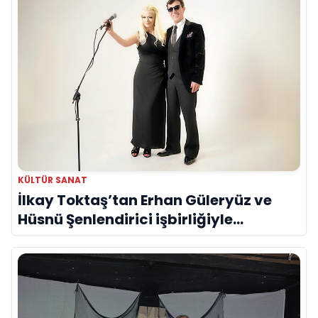
KÜLTÜR SANAT
İlkay Toktaş’tan Erhan Güleryüz ve
Hüsnü Şenlendirici işbirliğiyle
duygusal bir aşk manifestosu: “Deliler
Gibi”