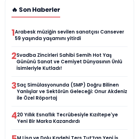
🔥 Son Haberler
1
Arabesk müziğin sevilen sanatçısı Cansever
59 yaşında yaşamını yitirdi
2
Svadba Zincirleri Sahibi Semih Hot Yaş
Gününü Sanat ve Cemiyet Dünyasının Ünlü
İsimleriyle Kutladı!
3
Saç Simülasyonunda (SMP) Doğru Bilinen
Yanlışlar ve Sektörün Geleceği: Onur Akdeniz
ile Özel Röportaj
4
20 Yıllık Esnaflık Tecrübesiyle Kızıltepe'ye
Yeni Bir Marka Kazandırdı
5
M Lisa ve Dolu Kadehi Ters Tut’tan Yeni İş