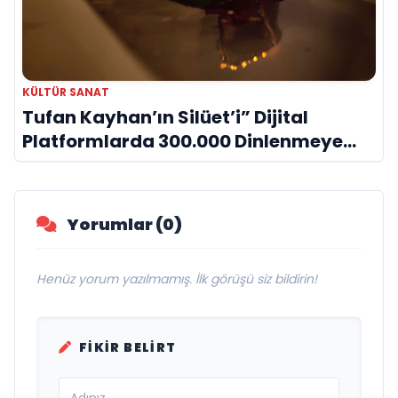
KÜLTÜR SANAT
Tufan Kayhan’ın Silüet’i” Dijital
Platformlarda 300.000 Dinlenmeye
Ulaştı
Yorumlar (0)
Henüz yorum yazılmamış. İlk görüşü siz bildirin!
FIKIR BELIRT