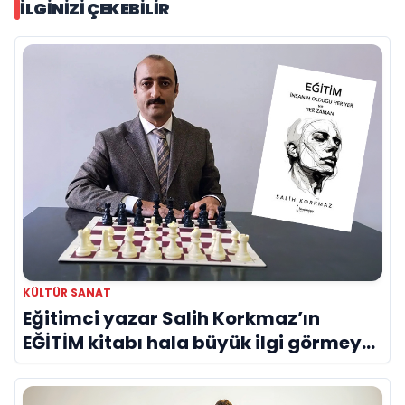
İLGINIZI ÇEKEBILIR
KÜLTÜR SANAT
Eğitimci yazar Salih Korkmaz’ın
EĞİTİM kitabı hala büyük ilgi görmeye
devam ediyor