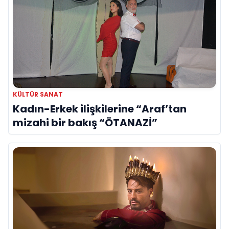
KÜLTÜR SANAT
Kadın-Erkek ilişkilerine “Araf’tan
mizahi bir bakış “ÖTANAZİ”