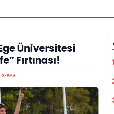
Ege Üniversitesi
e” Fırtınası!
K OKUMA