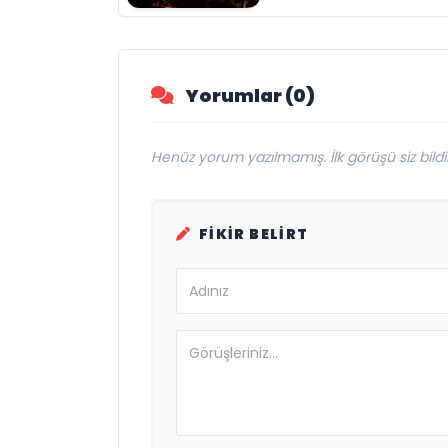
Müzikseverlerle
Buluşmaya Deva
Ediyor
Yorumlar (0)
Henüz yorum yazılmamış. İlk görüşü siz bildir
FIKIR BELIRT