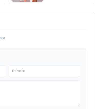
“Donacaksın
Sevgilim “
m
yayımlandı
in!