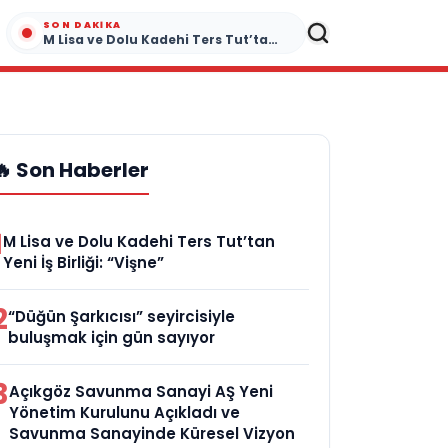
SON DAKIKA
M Lisa ve Dolu Kadehi Ters Tut’tan Yeni İş Birliği: “Vişne”
🔥 Son Haberler
1
M Lisa ve Dolu Kadehi Ters Tut’tan
Yeni İş Birliği: “Vişne”
2
“Düğün Şarkıcısı” seyircisiyle
buluşmak için gün sayıyor
3
Açıkgöz Savunma Sanayi AŞ Yeni
Yönetim Kurulunu Açıkladı ve
Savunma Sanayinde Küresel Vizyon