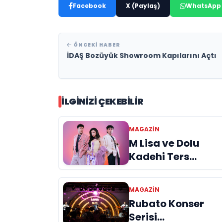
Facebook
X (Paylaş)
WhatsApp
ÖNCEKI HABER
İDAŞ Bozüyük Showroom Kapılarını Açtı
İLGINIZI ÇEKEBILIR
MAGAZIN
M Lisa ve Dolu
Kadehi Ters
Tut’tan Yeni İş
Birliği: “Vişne”
MAGAZIN
Rubato Konser
Serisi