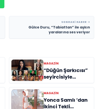
SONRAKI HABER
Gülce Duru, “Tabiattan” ile aşkın
yaralarına ses veriyor
MAGAZIN
“Düğün Şarkıcısı”
seyircisiyle
buluşmak için gün
sayıyor
MAGAZIN
Yonca Samlı ‘dan
İkinci Tekli