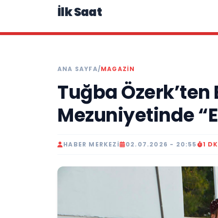
İlk Saat
ANA SAYFA
/
MAGAZIN
Tuğba Özerk’ten 
Mezuniyetinde “Ef
HABER MERKEZI
02.07.2026 - 20:55
1 D