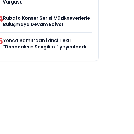
Vurgusu
4
Rubato Konser Serisi Müzikseverlerle
Buluşmaya Devam Ediyor
5
Yonca Samlı ‘dan İkinci Tekli
“Donacaksın Sevgilim “ yayımlandı