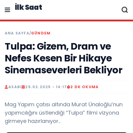
İlk Saat
ANA SAYFA
/
GÜNDEM
Tulpa: Gizem, Dram ve
Nefes Kesen Bir Hikaye
Sinemaseverleri Bekliyor
ASABI
25.02.2025 - 14:17
2 DK OKUMA
Mag Yapım çatısı altında Murat Ünaloğlu’nun
yapımcılığını üstlendiği “Tulpa” filmi vizyona
girmeye hazırlanıyor..