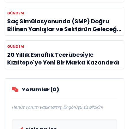
GÜNDEM
Saç Simülasyonunda (SMP) Doğru
Bilinen Yanlışlar ve Sektörün Geleceği:
Onur Akdeniz ile Özel Röportaj
GÜNDEM
20 Yıllık Esnaflık Tecrübesiyle
Kızıltepe'ye Yeni Bir Marka Kazandırdı
Yorumlar (0)
Henüz yorum yazılmamış. İlk görüşü siz bildirin!