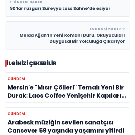
ÖNCEKI HABER
90’lar rüzgarı Süreyya Loss Sahne’de esiyor
SONRAKI HABER
Melda Ağan’ın Yeni Romanı Duru, Okuyucuları
Duygusal Bir Yolculuğa Çıkarıyor
İLGINIZI ÇEKEBILIR
GÜNDEM
Mersin'e "Mısır Çölleri" Temalı Yeni Bir
Durak: Laos Coffee Yenişehir Kapılarını
Açtı
GÜNDEM
Arabesk müziğin sevilen sanatçısı
Cansever 59 yaşında yaşamını yitirdi