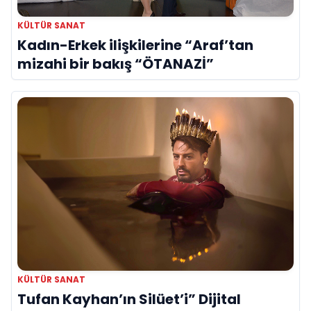
KÜLTÜR SANAT
Kadın-Erkek ilişkilerine “Araf’tan
mizahi bir bakış “ÖTANAZİ”
KÜLTÜR SANAT
Tufan Kayhan’ın Silüet’i” Dijital