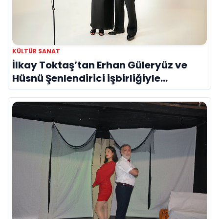
KÜLTÜR SANAT
İlkay Toktaş’tan Erhan Güleryüz ve
Hüsnü Şenlendirici işbirliğiyle
duygusal bir aşk manifestosu: “Deliler
Gibi”