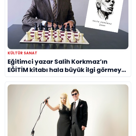
KÜLTÜR SANAT
Eğitimci yazar Salih Korkmaz’ın
EĞİTİM kitabı hala büyük ilgi görmeye
devam ediyor