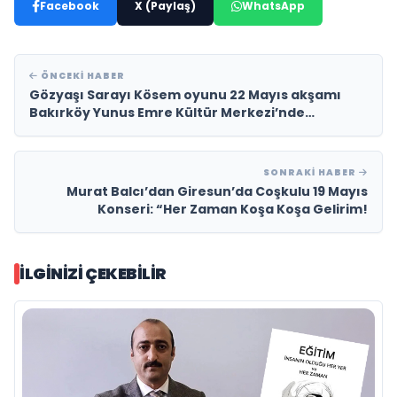
Facebook
X (Paylaş)
WhatsApp
ÖNCEKI HABER
Gözyaşı Sarayı Kösem oyunu 22 Mayıs akşamı
Bakırköy Yunus Emre Kültür Merkezi’nde
buluşmaya hazırlanıyor
SONRAKI HABER
Murat Balcı’dan Giresun’da Coşkulu 19 Mayıs
Konseri: “Her Zaman Koşa Koşa Gelirim!
İLGINIZI ÇEKEBILIR