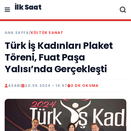
İlk Saat
ANA SAYFA
/
KÜLTÜR SANAT
Türk İş Kadınları Plaket
Töreni, Fuat Paşa
Yalısı’nda Gerçekleşti
ASABI
20.05.2024 - 14:57
2 DK OKUMA