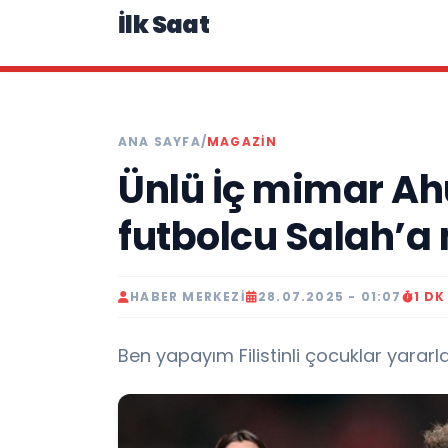
İlk Saat
ANA SAYFA
/
MAGAZIN
Ünlü İç mimar Ahu
futbolcu Salah’a 
HABER MERKEZI
28.07.2025 - 01:07
1 D
Ben yapayım Filistinli çocuklar yararl