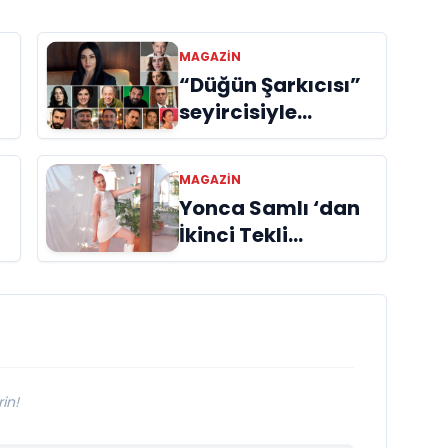
MAGAZIN
“Düğün Şarkıcısı”
seyircisiyle
buluşmak için gün
sayıyor
MAGAZIN
Yonca Samlı ‘dan
İkinci Tekli
“Donacaksın
Sevgilim “
m
yayımlandı
in!