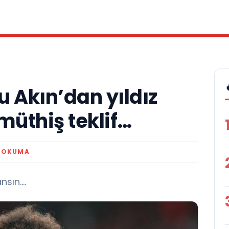
 Akın’dan yıldız
müthiş teklif…
K OKUMA
ansın….