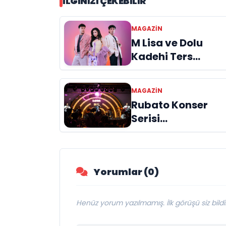
İLGINIZI ÇEKEBILIR
MAGAZIN
M Lisa ve Dolu
Kadehi Ters
Tut’tan Yeni İş
Birliği: “Vişne”
MAGAZIN
Rubato Konser
Serisi
Müzikseverlerle
Buluşmaya Deva
Ediyor
Yorumlar (0)
Henüz yorum yazılmamış. İlk görüşü siz bildir