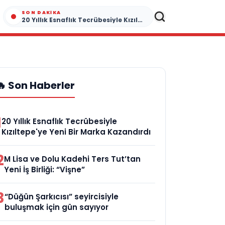
SON DAKIKA
20 Yıllık Esnaflık Tecrübesiyle Kızıltepe'ye Yeni Bir Marka Kazandırdı
🔥 Son Haberler
1
20 Yıllık Esnaflık Tecrübesiyle
Kızıltepe'ye Yeni Bir Marka Kazandırdı
2
M Lisa ve Dolu Kadehi Ters Tut’tan
Yeni İş Birliği: “Vişne”
3
“Düğün Şarkıcısı” seyircisiyle
buluşmak için gün sayıyor