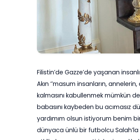
Filistin’de Gazze’de yaşanan insan
Akın ‘’masum insanların, annelerin, ç
kalmasını kabullenmek mümkün deği
babasını kaybeden bu acımasız dün
yardımım olsun istiyorum benim bir
dünyaca ünlü bir futbolcu Salah’la 