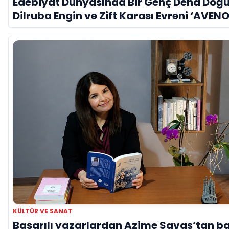
Edebiyat Dünyasında Bir Genç Deha Doğu
Dilruba Engin ve Zift Karası Evreni ‘AVENO
KÜLTÜR VE SANAT
Başarılı yazarlardan Azime Savaş’tan b