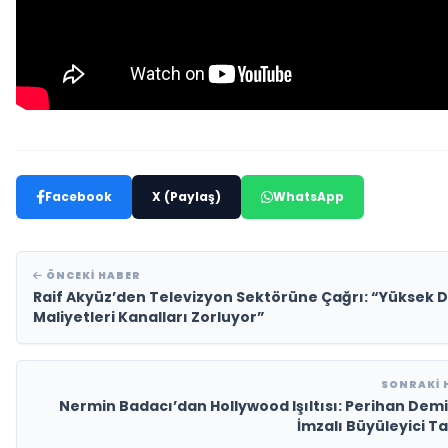
Facebook
X (Paylaş)
WhatsApp
ÖNCEKI HABER
Raif Akyüz’den Televizyon Sektörüne Çağrı: “Yüksek D
Maliyetleri Kanalları Zorluyor”
SONRAKI 
Nermin Badacı’dan Hollywood Işıltısı: Perihan Dem
İmzalı Büyüleyici T