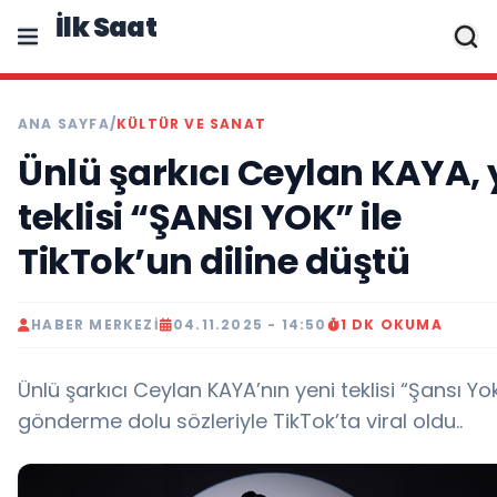
İlk Saat
ANA SAYFA
/
KÜLTÜR VE SANAT
Ünlü şarkıcı Ceylan KAYA, 
teklisi “ŞANSI YOK” ile
TikTok’un diline düştü
HABER MERKEZI
04.11.2025 - 14:50
1 DK OKUMA
Ünlü şarkıcı Ceylan KAYA’nın yeni teklisi “Şansı Yok
gönderme dolu sözleriyle TikTok’ta viral oldu..