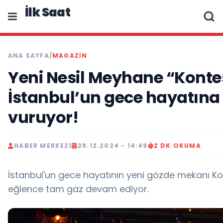
İlk Saat
ANA SAYFA
/
MAGAZIN
Yeni Nesil Meyhane “Konte
İstanbul’un gece hayatın
vuruyor!
HABER MERKEZI
29.12.2024 - 14:49
2 DK OKUMA
İstanbul'un gece hayatının yeni gözde mekanı Ko
eğlence tam gaz devam ediyor.