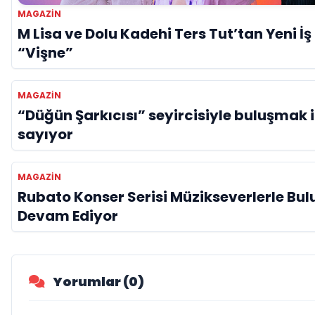
MAGAZIN
M Lisa ve Dolu Kadehi Ters Tut’tan Yeni İş B
“Vişne”
MAGAZIN
“Düğün Şarkıcısı” seyircisiyle buluşmak 
sayıyor
MAGAZIN
Rubato Konser Serisi Müzikseverlerle B
Devam Ediyor
Yorumlar (0)