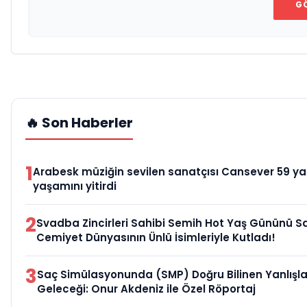
G
🔥 Son Haberler
1
Arabesk müziğin sevilen sanatçısı Cansever 59 y
yaşamını yitirdi
2
Svadba Zincirleri Sahibi Semih Hot Yaş Gününü S
Cemiyet Dünyasının Ünlü İsimleriyle Kutladı!
3
Saç Simülasyonunda (SMP) Doğru Bilinen Yanlışla
Geleceği: Onur Akdeniz ile Özel Röportaj