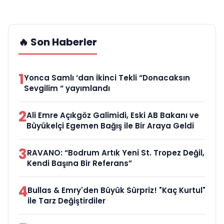
🔥 Son Haberler
1
Yonca Samlı ‘dan İkinci Tekli “Donacaksın
Sevgilim “ yayımlandı
2
Ali Emre Açıkgöz Galimidi, Eski AB Bakanı ve
Büyükelçi Egemen Bağış ile Bir Araya Geldi
3
RAVANO: “Bodrum Artık Yeni St. Tropez Değil,
Kendi Başına Bir Referans”
4
Bullas & Emry'den Büyük Sürpriz! "Kaç Kurtul"
ile Tarz Değiştirdiler