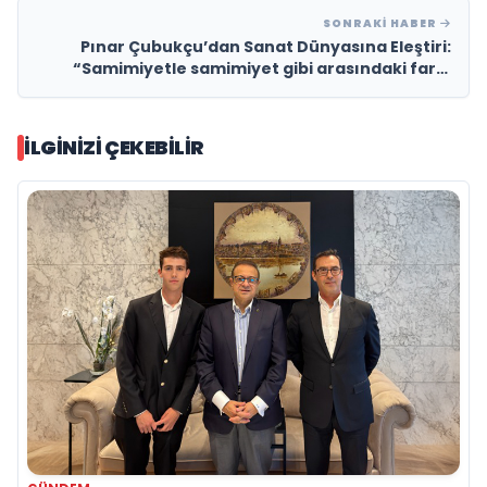
SONRAKI HABER
Pınar Çubukçu’dan Sanat Dünyasına Eleştiri:
“Samimiyetle samimiyet gibi arasındaki farkı
hemen anlıyorum”
İLGINIZI ÇEKEBILIR