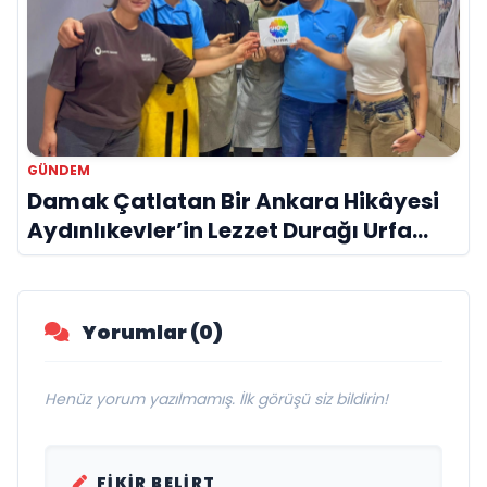
GÜNDEM
Damak Çatlatan Bir Ankara Hikâyesi
Aydınlıkevler’in Lezzet Durağı Urfa
Damak
Yorumlar (0)
Henüz yorum yazılmamış. İlk görüşü siz bildirin!
FIKIR BELIRT