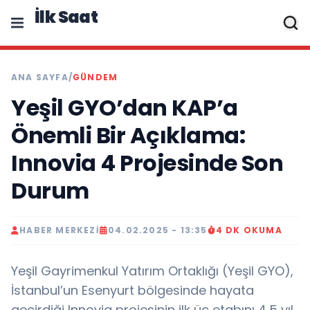
İlk Saat
ANA SAYFA
/
GÜNDEM
Yeşil GYO’dan KAP’a
Önemli Bir Açıklama:
Innovia 4 Projesinde Son
Durum
HABER MERKEZI
04.02.2025 - 13:35
4 DK OKUMA
Yeşil Gayrimenkul Yatırım Ortaklığı (Yeşil GYO),
İstanbul’un Esenyurt bölgesinde hayata
geçirdiği Innovia projesinin ilk üç etabını 4,5 yıl