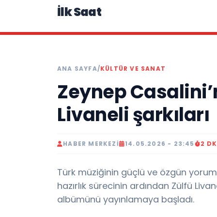
İlk Saat
ANA SAYFA
/
KÜLTÜR VE SANAT
Zeynep Casalini’
Livaneli şarkıları
HABER MERKEZI
14.05.2026 - 23:45
2 D
Türk müziğinin güçlü ve özgün yorumcu
hazırlık sürecinin ardından Zülfü Liva
albümünü yayınlamaya başladı.