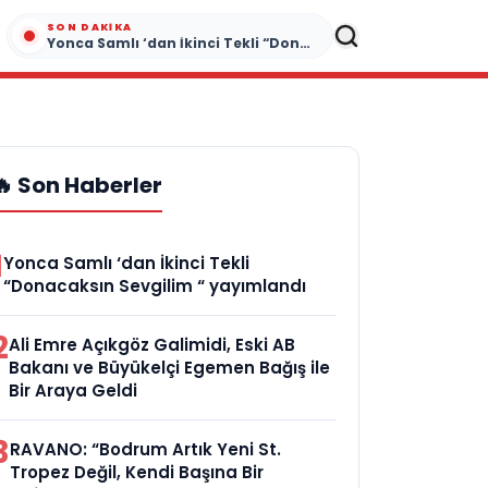
SON DAKIKA
Yonca Samlı ‘dan İkinci Tekli “Donacaksın Sevgilim “ yayımlandı
🔥 Son Haberler
1
Yonca Samlı ‘dan İkinci Tekli
“Donacaksın Sevgilim “ yayımlandı
2
Ali Emre Açıkgöz Galimidi, Eski AB
Bakanı ve Büyükelçi Egemen Bağış ile
Bir Araya Geldi
3
RAVANO: “Bodrum Artık Yeni St.
Tropez Değil, Kendi Başına Bir