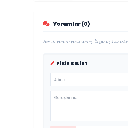
engelleri sanatla
aştı
Yorumlar (0)
Henüz yorum yazılmamış. İlk görüşü siz bildir
FIKIR BELIRT