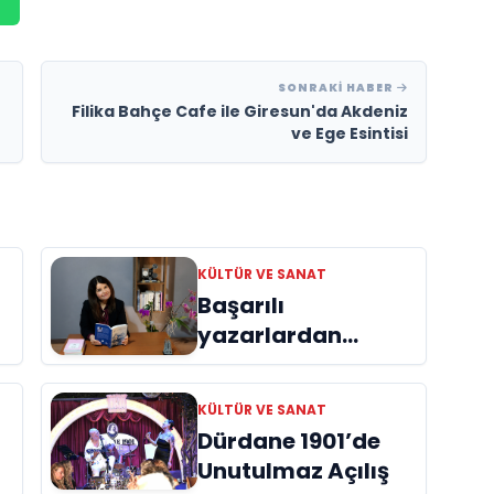
SONRAKI HABER
Filika Bahçe Cafe ile Giresun'da Akdeniz
ve Ege Esintisi
KÜLTÜR VE SANAT
Başarılı
yazarlardan
Azime Savaş’tan
başucu kitabı
KÜLTÜR VE SANAT
ı
“Emanet”
Dürdane 1901’de
raflardaki yerini
Unutulmaz Açılış
aldı