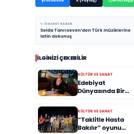
Facebook
X (Paylaş)
WhatsApp
ÖNCEKI HABER
Selda Tanrıseven’den Türk müziklerine
latin dokunuş
İLGINIZI ÇEKEBILIR
KÜLTÜR VE SANAT
Edebiyat
Dünyasında Bir
Genç Deha
Doğuyor: Dilruba
KÜLTÜR VE SANAT
Engin ve Zift Karas
“Taklitle Hasta
Evreni ‘AVENOİR’
Bakılır” oyunu