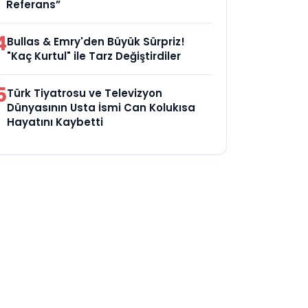
Referans”
4
Bullas & Emry'den Büyük Sürpriz!
"Kaç Kurtul" ile Tarz Değiştirdiler
5
Türk Tiyatrosu ve Televizyon
Dünyasının Usta İsmi Can Kolukısa
Hayatını Kaybetti