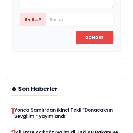
9 + 8 = ?
GÖNDER
🔥 Son Haberler
1
Yonca Samlı ‘dan İkinci Tekli “Donacaksın
Sevgilim “ yayımlandı
Ali Emre Açıkgöz Galimidi, Eski AB Bakanı ve