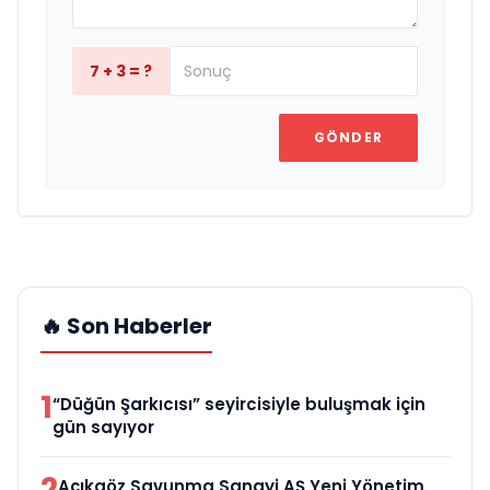
7 + 3 = ?
GÖNDER
🔥 Son Haberler
1
“Düğün Şarkıcısı” seyircisiyle buluşmak için
gün sayıyor
2
Açıkgöz Savunma Sanayi AŞ Yeni Yönetim