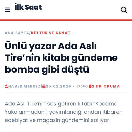
İlk Saat
ANA SAYFA
/
KÜLTÜR VE SANAT
Ünlü yazar Ada Aslı
Tire’nin kitabı gündeme
bomba gibi düştü
HABER MERKEZI
25.02.2026 - 17:40
2 DK OKUMA
Ada Aslı Tire’nin ses getiren kitabı “Kocama
Yakalanmadan”, yayımlandığı andan itibaren
edebiyat ve magazin gündemini sallıyor.