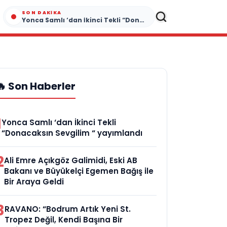
SON DAKIKA
Yonca Samlı ‘dan İkinci Tekli “Donacaksın Sevgilim “ yayımlandı
🔥 Son Haberler
1
Yonca Samlı ‘dan İkinci Tekli
“Donacaksın Sevgilim “ yayımlandı
2
Ali Emre Açıkgöz Galimidi, Eski AB
Bakanı ve Büyükelçi Egemen Bağış ile
Bir Araya Geldi
3
RAVANO: “Bodrum Artık Yeni St.
Tropez Değil, Kendi Başına Bir