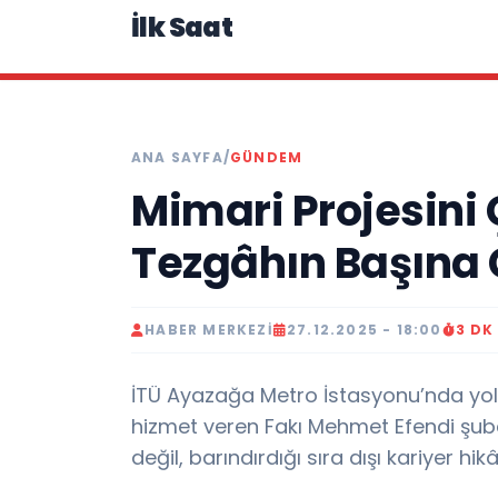
İlk Saat
ANA SAYFA
/
GÜNDEM
Mimari Projesini
Tezgâhın Başına 
HABER MERKEZI
27.12.2025 - 18:00
3 DK
İTÜ Ayazağa Metro İstasyonu’nda yol
hizmet veren Fakı Mehmet Efendi şubes
değil, barındırdığı sıra dışı kariyer hik