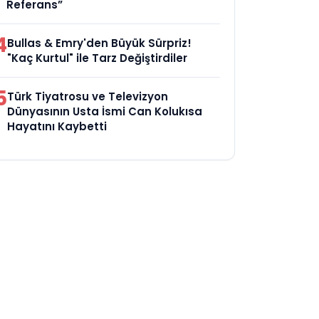
Referans”
4
Bullas & Emry'den Büyük Sürpriz!
"Kaç Kurtul" ile Tarz Değiştirdiler
5
Türk Tiyatrosu ve Televizyon
Dünyasının Usta İsmi Can Kolukısa
Hayatını Kaybetti