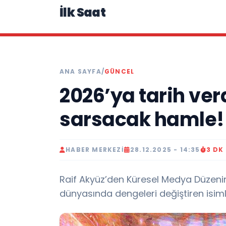
İlk Saat
ANA SAYFA
/
GÜNCEL
2026’ya tarih ve
sarsacak hamle!
HABER MERKEZI
28.12.2025 - 14:35
3 DK
Raif Akyüz’den Küresel Medya Düzenin
dünyasında dengeleri değiştiren isiml