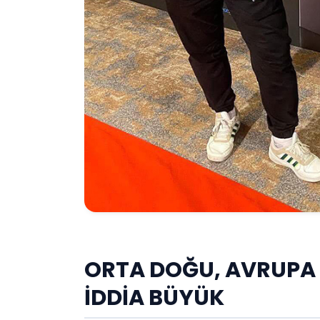
ORTA DOĞU, AVRUPA V
İDDİA BÜYÜK