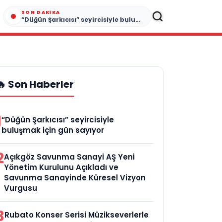
SON DAKIKA
“Düğün Şarkıcısı” seyircisiyle buluşmak için gün sayıyor
🔥 Son Haberler
1
“Düğün Şarkıcısı” seyircisiyle
buluşmak için gün sayıyor
2
Açıkgöz Savunma Sanayi AŞ Yeni
Yönetim Kurulunu Açıkladı ve
Savunma Sanayinde Küresel Vizyon
Vurgusu
3
Rubato Konser Serisi Müzikseverlerle