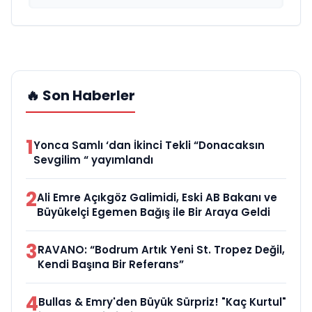
🔥 Son Haberler
1
Yonca Samlı ‘dan İkinci Tekli “Donacaksın
Sevgilim “ yayımlandı
2
Ali Emre Açıkgöz Galimidi, Eski AB Bakanı ve
Büyükelçi Egemen Bağış ile Bir Araya Geldi
3
RAVANO: “Bodrum Artık Yeni St. Tropez Değil,
Kendi Başına Bir Referans”
4
Bullas & Emry'den Büyük Sürpriz! "Kaç Kurtul"