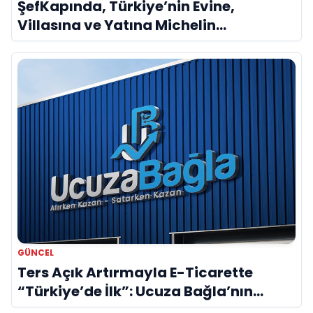
ŞefKapında, Türkiye’nin Evine,
Villasına ve Yatına Michelin
Kalitesinde Özel Şef Getiren Dijital
Platformu Olarak Öne Çıkıyor
GÜNCEL
Ters Açık Artırmayla E-Ticarette
“Türkiye’de İlk”: Ucuza Bağla’nın
Patentli Modeli