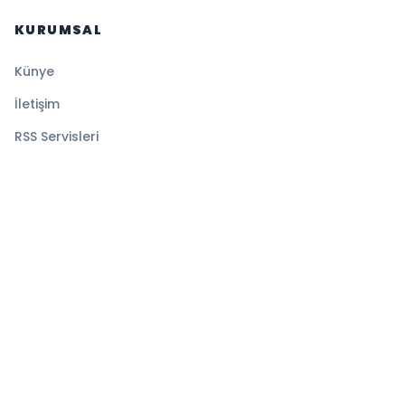
KURUMSAL
Künye
İletişim
RSS Servisleri
YASAL
Gizlilik Politikası
Kullanım Şartları
Çerez Politikası
© 2026 İlk Saat. Tüm hakları saklıdır.