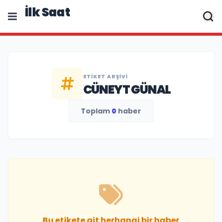
İlk Saat
ETIKET ARŞIVI
CÜNEYT GÜNAL
Toplam
0
haber
Bu etikete ait herhangi bir haber